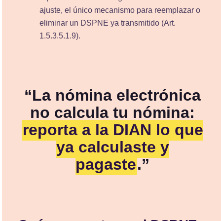
ajuste, el único mecanismo para reemplazar o
eliminar un DSPNE ya transmitido (Art.
1.5.3.5.1.9).
“La nómina electrónica
no calcula tu nómina:
reporta a la DIAN lo que
ya calculaste y
pagaste
.”