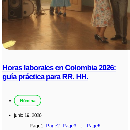
Horas laborales en Colombia 2026:
guía práctica para RR. HH.
Nómina
junio 19, 2026
Page
1
Page
2
Page
3
…
Page
6