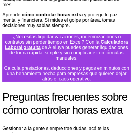
mes.
Aprende
cómo controlar horas extra
y protege tu paz
mental y financiera. Si mides el golpe por área, tomas
decisiones muy sabias siempre.
¿Necesitas liquidar vacaciones, indemnizaciones o
contratos sin perder tiempo en Excel? Con la
Calculadora
Laboral gratuita
de Aleluya puedes generar liquidaciones
de forma rápida, simple y sin complicarte con fórmulas
manuales.
Calcula prestaciones, deducciones y pagos en minutos con
una herramienta hecha para empresas que quieren dejar
atrás el caos operativo.
Preguntas frecuentes sobre
cómo controlar horas extra
Gestionar a la gente siempre trae dudas, acá te las